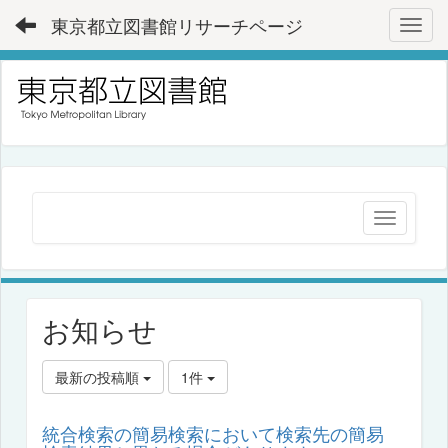
東京都立図書館リサーチページ
Toggl
お知らせ
最新の投稿順
1件
統合検索の簡易検索において検索先の簡易