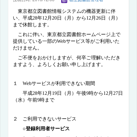
東京都立図書館情報システムの機器更新に伴
い、平成
28
年
12
月
20
日（月）から
12
月
26
日（月）
まで休館します。
これに伴い、東京都立図書館ホームページ上で
提供している一部の
Web
サービス等がご利用いた
だけません。
ご不便をおかけしますが、何卒ご理解いただき
ますよう、よろしくお願い申し上げます。
１
Web
サービスが利用できない期間
平成
28
年
12
月
19
日（月）午後
9
時から
12
月
27
日
（水）午前
9
時まで
２ ご利用できないサービス
○
登録利用者サービス