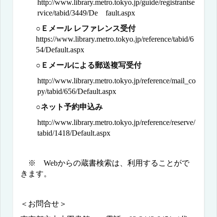
http://www.library.metro.tokyo.jp/guide/registrantse
rvice/tabid/3449/De
fault.aspx
○
Ｅメール レファレンス受付
https://www.library.metro.tokyo.jp/reference/tabid/6
54/Default.aspx
○
Ｅメールによる郵送複写受付
http://www.library.metro.tokyo.jp/reference/mail_co
py/tabid/656/Default.aspx
○
ネット予約申込み
http://www.library.metro.tokyo.jp/reference/reserve/
tabid/1418/Default.aspx
※
Web
からの蔵書検索は、利用することがで
きます。
＜お問合せ＞