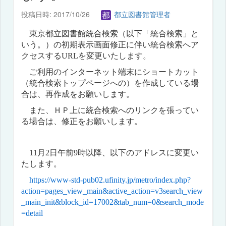
投稿日時: 2017/10/26
都立図書館管理者
東京都立図書館統合検索（以下「統合検索」と
いう。）の初期表示画面修正に伴い統合検索へア
クセスする
URL
を変更いたします。
ご利用のインターネット端末にショートカット
（統合検索トップページへの）を作成している場
合は、再作成をお願いします。
また、ＨＰ上に統合検索へのリンクを張ってい
る場合は、修正をお願いします。
11月2日午前9時
以降、以下のアドレスに変更い
たします。
https://www-std-pub02.ufinity.jp/metro/index.php?
action=pages_view_main&active_action=v3search_view
_main_init&block_id=17002&tab_num=0&search_mode
=detail